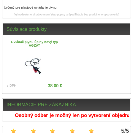
Určený pre plastové ovládanie plynu
(vyhradzujeme si právo meniť tieto popisy a špecifikácie bez predošlého upozornenia)
Súvisiace produkty
Ovládač plynu úplny nový typ
AGZAT
38.00 €
s DPH
INFORMÁCIE PRE ZÁKAZNIKA
Osobný odber je možný len po vytvorení objednáv
5
/
5