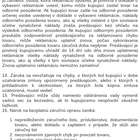
ju zamietol, osoba, ktorá reklamáciu vybavila, je povinná v doklade o
vybavení reklamácie uviesť, komu môže kupujúci zaslať tovar na
odborné posúdenie. Ak kupujúci tovar zašle na odborné posúdenie
určenej osobe uvedenej v doklade o vybavení reklamácie, náklady
odborného posúdenia tovaru, ako aj všetky ostatné s tým súvisiace
účelne vynaložené náklady znáša predávajúci bez ohľadu na
výsledok odborného posúdenia. Ak kupujúci odborným posúdením
preukáže zodpovednosť predávajúceho za reklamovanú chybu
tovaru, môže reklamáciu uplatniť znova; počas vykonávania
odborného posúdenia tovaru záručná doba neplynie. Predávajúci je
povinný kupujúcemu uhradiť do 14 dní odo dňa znova uplatnenej
reklamácie všetky náklady vynaložené na odborné posúdenie
tovaru, ako aj všetky s tým súvisiace účelne vynaložené náklady.
Znova uplatnenú reklamáciu nemožno zamietnuť.
14. Záruka sa nevzťahuje na chyby, o ktorých bol kupujúci v dobe
uzatvárania zmluvy upozornený predávajúcim, alebo o ktorých s
prihliadnutím k okolnostiam, za ktorých bola kúpna zmluva
uzatvorená, musel vedieť.
15. Predávajúci môže vždy namiesto odstránenia vady vymeniť
vadnú vec za bezvadnú, ak to kupujúcemu nespôsobí závažné
ťažkosti.
16. Nárok na bezplatnú záručnú opravu zaniká:
nepredložením záručného listu, príslušenstva, dokumentácie
tovaru, alebo dokladu o zaplatení v prípade, že slúži ako
záručný list
neoznámením zjavných chýb pri prevzatí tovaru,
uplynutím záručnej doby tovaru,