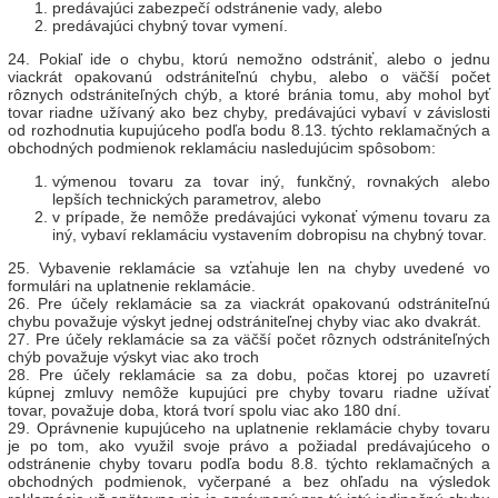
predávajúci zabezpečí odstránenie vady, alebo
predávajúci chybný tovar vymení.
24. Pokiaľ ide o chybu, ktorú nemožno odstrániť, alebo o jednu
viackrát opakovanú odstrániteľnú chybu, alebo o väčší počet
rôznych odstrániteľných chýb, a ktoré bránia tomu, aby mohol byť
tovar riadne užívaný ako bez chyby, predávajúci vybaví v závislosti
od rozhodnutia kupujúceho podľa bodu 8.13. týchto reklamačných a
obchodných podmienok reklamáciu nasledujúcim spôsobom:
výmenou tovaru za tovar iný, funkčný, rovnakých alebo
lepších technických parametrov, alebo
v prípade, že nemôže predávajúci vykonať výmenu tovaru za
iný, vybaví reklamáciu vystavením dobropisu na chybný tovar.
25. Vybavenie reklamácie sa vzťahuje len na chyby uvedené vo
formulári na uplatnenie reklamácie.
26. Pre účely reklamácie sa za viackrát opakovanú odstrániteľnú
chybu považuje výskyt jednej odstrániteľnej chyby viac ako dvakrát.
27. Pre účely reklamácie sa za väčší počet rôznych odstrániteľných
chýb považuje výskyt viac ako troch
28. Pre účely reklamácie sa za dobu, počas ktorej po uzavretí
kúpnej zmluvy nemôže kupujúci pre chyby tovaru riadne užívať
tovar, považuje doba, ktorá tvorí spolu viac ako 180 dní.
29. Oprávnenie kupujúceho na uplatnenie reklamácie chyby tovaru
je po tom, ako využil svoje právo a požiadal predávajúceho o
odstránenie chyby tovaru podľa bodu 8.8. týchto reklamačných a
obchodných podmienok, vyčerpané a bez ohľadu na výsledok