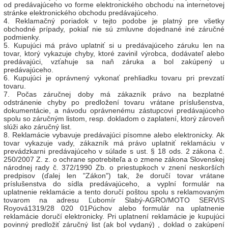
od predávajúceho vo forme elektronického obchodu na internetovej
stránke elektronického obchodu predávajúceho.
4. Reklamačný poriadok v tejto podobe je platný pre všetky
obchodné prípady, pokiaľ nie sú zmluvne dojednané iné záručné
podmienky.
5. Kupujúci má právo uplatniť si u predávajúceho záruku len na
tovar, ktorý vykazuje chyby, ktoré zavinil výrobca, dodávateľ alebo
predávajúci, vzťahuje sa naň záruka a bol zakúpený u
predávajúceho.
6. Kupujúci je oprávnený vykonať prehliadku tovaru pri prevzatí
tovaru.
7. Počas záručnej doby má zákazník právo na bezplatné
odstránenie chyby po predložení tovaru vrátane príslušenstva,
dokumentácie, a návodu oprávnenému zástupcovi predávajúceho
spolu so záručným listom, resp. dokladom o zaplatení, ktorý zároveň
slúži ako záručný list.
8. Reklamácie vybavuje predávajúci písomne alebo elektronicky. Ak
tovar vykazuje vady, zákazník má právo uplatniť reklamáciu v
prevádzkarni predávajúceho v súlade s ust. § 18 ods. 2 zákona č.
250/2007 Z. z. o ochrane spotrebiteľa a o zmene zákona Slovenskej
národnej rady č. 372/1990 Zb. o priestupkoch v znení neskorších
predpisov (ďalej len "Zákon") tak, že doručí tovar vrátane
príslušenstva do sídla predávajúceho, a vyplní formulár na
uplatnenie reklamácie a tento doručí poštou spolu s reklamovaným
tovarom na adresu Ľubomír Slabý-AGRO/MOTO SERVIS
Royová1319/28 020 01Púchov alebo formulár na uplatnenie
reklamácie doručí elektronicky. Pri uplatnení reklamácie je kupujúci
povinný predložiť záručný list (ak bol vydaný) , doklad o zakúpení