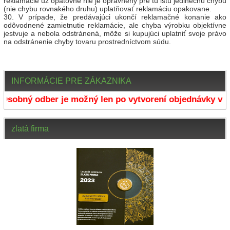
reklamácie už opätovne nie je oprávnený pre tú istú jedinečnú chybu
(nie chybu rovnakého druhu) uplatňovať reklamáciu opakovane.
30. V prípade, že predávajúci ukončí reklamačné konanie ako
odôvodnené zamietnutie reklamácie, ale chyba výrobku objektívne
jestvuje a nebola odstránená, môže si kupujúci uplatniť svoje právo
na odstránenie chyby tovaru prostredníctvom súdu.
INFORMÁCIE PRE ZÁKAZNIKA
obný odber je možný len po vytvorení objednávky v e-s
zlatá firma