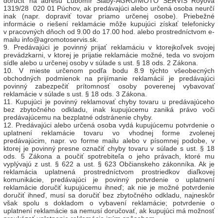
doručiť na adresu Ľubomír Slabý-AGRO/MOTO SERVIS Royová
1319/28 020 01 Púchov, ak predávajúci alebo určená osoba neurčí
inak (napr. dopraviť tovar priamo určenej osobe). Priebežné
informácie o riešení reklamácie môže kupujúci získať telefonicky
v pracovných dňoch od 9.00 do 17.00 hod. alebo prostredníctvom e-
mailu info@agromotoservis.sk.
9. Predávajúci je povinný prijať reklamáciu v ktorejkoľvek svojej
prevádzkarni, v ktorej je prijatie reklamácie možné, teda vo svojom
sídle alebo u určenej osoby v súlade s ust. § 18 ods. 2 Zákona.
10. V mieste určenom podľa bodu 8.9 týchto všeobecných
obchodných podmienok na prijímanie reklamácií je predávajúci
povinný zabezpečiť prítomnosť osoby poverenej vybavovať
reklamácie v súlade s ust. § 18 ods. 3 Zákona.
11. Kupujúci je povinný reklamovať chyby tovaru u predávajúceho
bez zbytočného odkladu, inak kupujúcemu zaniká právo voči
predávajúcemu na bezplatné odstránenie chyby.
12. Predávajúci alebo určená osoba vydá kupujúcemu potvrdenie o
uplatnení reklamácie tovaru vo vhodnej forme zvolenej
predávajúcim, napr. vo forme mailu alebo v písomnej podobe, v
ktorej je povinný presne označiť chyby tovaru v súlade s ust. § 18
ods. 5 Zákona a poučiť spotrebiteľa o jeho právach, ktoré mu
vyplývajú z ust. § 622 a ust. § 623 Občianskeho zákonníka. Ak je
reklamácia uplatnená prostredníctvom prostriedkov diaľkovej
komunikácie, predávajúci je povinný potvrdenie o uplatnení
reklamácie doručiť kupujúcemu ihneď; ak nie je možné potvrdenie
doručiť ihneď, musí sa doručiť bez zbytočného odkladu, najneskôr
však spolu s dokladom o vybavení reklamácie; potvrdenie o
uplatnení reklamácie sa nemusí doručovať, ak kupujúci má možnosť