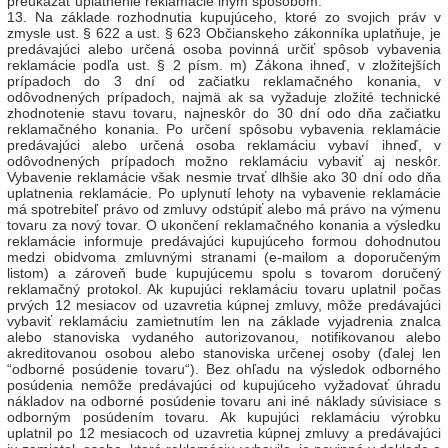
preukázať uplatnenie reklamácie iným spôsobom.
13. Na základe rozhodnutia kupujúceho, ktoré zo svojich práv v
zmysle ust. § 622 a ust. § 623 Občianskeho zákonníka uplatňuje, je
predávajúci alebo určená osoba povinná určiť spôsob vybavenia
reklamácie podľa ust. § 2 písm. m) Zákona ihneď, v zložitejších
prípadoch do 3 dní od začiatku reklamačného konania, v
odôvodnených prípadoch, najmä ak sa vyžaduje zložité technické
zhodnotenie stavu tovaru, najneskôr do 30 dní odo dňa začiatku
reklamačného konania. Po určení spôsobu vybavenia reklamácie
predávajúci alebo určená osoba reklamáciu vybaví ihneď, v
odôvodnených prípadoch možno reklamáciu vybaviť aj neskôr.
Vybavenie reklamácie však nesmie trvať dlhšie ako 30 dní odo dňa
uplatnenia reklamácie. Po uplynutí lehoty na vybavenie reklamácie
má spotrebiteľ právo od zmluvy odstúpiť alebo má právo na výmenu
tovaru za nový tovar. O ukončení reklamačného konania a výsledku
reklamácie informuje predávajúci kupujúceho formou dohodnutou
medzi obidvoma zmluvnými stranami (e-mailom a doporučeným
listom) a zároveň bude kupujúcemu spolu s tovarom doručený
reklamačný protokol. Ak kupujúci reklamáciu tovaru uplatnil počas
prvých 12 mesiacov od uzavretia kúpnej zmluvy, môže predávajúci
vybaviť reklamáciu zamietnutím len na základe vyjadrenia znalca
alebo stanoviska vydaného autorizovanou, notifikovanou alebo
akreditovanou osobou alebo stanoviska určenej osoby (ďalej len
“odborné posúdenie tovaru“). Bez ohľadu na výsledok odborného
posúdenia nemôže predávajúci od kupujúceho vyžadovať úhradu
nákladov na odborné posúdenie tovaru ani iné náklady súvisiace s
odborným posúdením tovaru. Ak kupujúci reklamáciu výrobku
uplatnil po 12 mesiacoch od uzavretia kúpnej zmluvy a predávajúci