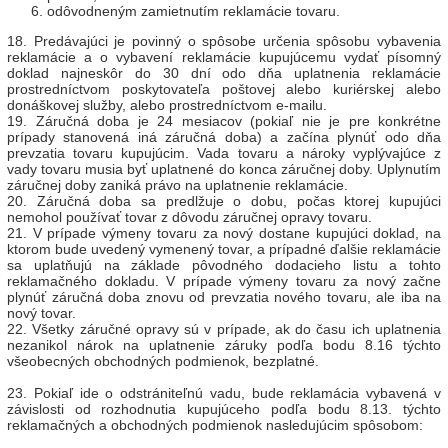
odôvodneným zamietnutím reklamácie tovaru.
18. Predávajúci je povinný o spôsobe určenia spôsobu vybavenia
reklamácie a o vybavení reklamácie kupujúcemu vydať písomný
doklad najneskôr do 30 dní odo dňa uplatnenia reklamácie
prostredníctvom poskytovateľa poštovej alebo kuriérskej alebo
donáškovej služby, alebo prostredníctvom e-mailu.
19. Záručná doba je 24 mesiacov (pokiaľ nie je pre konkrétne
prípady stanovená iná záručná doba) a začína plynúť odo dňa
prevzatia tovaru kupujúcim. Vada tovaru a nároky vyplývajúce z
vady tovaru musia byť uplatnené do konca záručnej doby. Uplynutím
záručnej doby zaniká právo na uplatnenie reklamácie.
20. Záručná doba sa predlžuje o dobu, počas ktorej kupujúci
nemohol používať tovar z dôvodu záručnej opravy tovaru.
21. V prípade výmeny tovaru za nový dostane kupujúci doklad, na
ktorom bude uvedený vymenený tovar, a prípadné ďalšie reklamácie
sa uplatňujú na základe pôvodného dodacieho listu a tohto
reklamačného dokladu. V prípade výmeny tovaru za nový začne
plynúť záručná doba znovu od prevzatia nového tovaru, ale iba na
nový tovar.
22. Všetky záručné opravy sú v prípade, ak do času ich uplatnenia
nezanikol nárok na uplatnenie záruky podľa bodu 8.16 týchto
všeobecných obchodných podmienok, bezplatné.
23. Pokiaľ ide o odstrániteľnú vadu, bude reklamácia vybavená v
závislosti od rozhodnutia kupujúceho podľa bodu 8.13. týchto
reklamačných a obchodných podmienok nasledujúcim spôsobom: