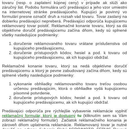
tovaru (resp. o zaplatení kúpnej ceny) v prípade ak slúži ako
záručný list. Podobu formulára určí predávajúci a jeho vzor umiestni
na internetovej stránke predávajúceho. Kupujúci je povinný vo
formulári presne označiť druh a rozsah vád tovaru. Tovar zaslaný na
dobierku predávajúci nepreberá. Predávajúci odporúča kupujúcemu
reklamovaný tovar poistiť. Reklamačné konanie tovaru, ktorý sa dá
objektívne doručiť predávajúcemu začína dňom, kedy sú splnené
všetky nasledujúce podmienky:
doručenie reklamovaného tovaru vrátane príslušenstva od
kupujúceho predávajúcemu,
doručenie prístupových kódov, hesiel a pod. k tovaru od
kupujúceho predávajúcemu, ak ich kupujúci obdržal.
Reklamačné konanie tovaru, ktorý sa nedá objektívne doručiť
predávajúcemu a ktorý je pevne zabudovaný začína dňom, kedy sú
splnené všetky nasledujúce podmienky:
vykonanie obhliadky reklamovaného tovaru treťou osobou
určenou predávajúcim, ktorá o obhliadke vydá kupujúcemu
písomné potvrdenie,
doručenie prístupových kódov, hesiel a pod. k tovaru od
kupujúceho predávajúcemu, ak ich kupujúci obdržal.
Predávajúci odporúča pre rýchlejšie vybavenie reklamácie vyplniť
reklamačný formulár, ktorý je dostupný
tu
(kliknutím sem sa Vám
zobrazí reklamačný formulár)
.
Začiatok reklamačného konania je
zároveň dňom uplatnenia reklamácie. Reklamovaný tovar je nutné