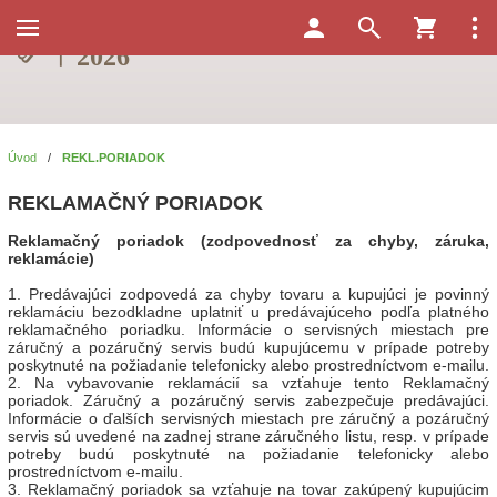
Úvod
/
REKL.PORIADOK
REKLAMAČNÝ PORIADOK
Reklamačný poriadok (zodpovednosť za chyby, záruka,
reklamácie)
1. Predávajúci zodpovedá za chyby tovaru a kupujúci je povinný
reklamáciu bezodkladne uplatniť u predávajúceho podľa platného
reklamačného poriadku. Informácie o servisných miestach pre
záručný a pozáručný servis budú kupujúcemu v prípade potreby
poskytnuté na požiadanie telefonicky alebo prostredníctvom e-mailu.
2. Na vybavovanie reklamácií sa vzťahuje tento Reklamačný
poriadok. Záručný a pozáručný servis zabezpečuje predávajúci.
Informácie o ďalších servisných miestach pre záručný a pozáručný
servis sú uvedené na zadnej strane záručného listu, resp. v prípade
potreby budú poskytnuté na požiadanie telefonicky alebo
prostredníctvom e-mailu.
3. Reklamačný poriadok sa vzťahuje na tovar zakúpený kupujúcim