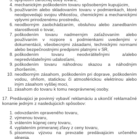
mechanickým poškodením tovaru spôsobeným kupujúcim,
používaním alebo skladovaním tovaru v podmienkach, ktoré
neodpovedajú svojou vlhkosťou, chemickými a mechanickými
vplyvmi prirodzenému prostrediu,
neodborným zaobchádzaním, obsluhou alebo zanedbaním
starostlivosti o tovar,
poškodením tovaru nadmerným zaťažovaním alebo
používaním v rozpore s podmienkami uvedenými v
dokumentácii, všeobecnými zásadami, technickými normami
alebo bezpečnostnými predpismi platnými v SR,
poškodením tovaru neodvrátiteľnými a/alebo
nepredvídateľnými udalosťami,
poškodením tovaru náhodnou skazou a náhodným
zhoršením,
neodborným zásahom, poškodením pri doprave, poškodením
vodou, ohňom, statickou či atmosférickou elektrinou alebo
iným zásahom vyššej moci,
zásahom do tovaru k tomu neoprávnenej osoby.
17. Predávajúci je povinný vybaviť reklamáciu a ukončiť reklamačné
konanie jedným z nasledujúcich spôsobov:
odovzdaním opraveného tovaru,
výmenou tovaru,
vrátením kúpnej ceny tovaru,
vyplatením primeranej zľavy z ceny tovaru,
písomnou výzvou na prevzatie predávajúcim určeného
plnenia,