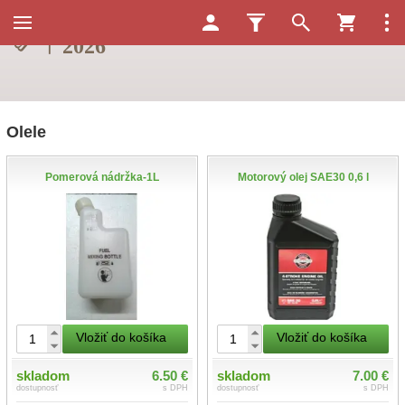
Olele
Pomerová nádržka-1L
Motorový olej SAE30 0,6 l
Vložiť do košíka
Vložiť do košíka
skladom
6.50 €
skladom
7.00 €
dostupnosť
s DPH
dostupnosť
s DPH