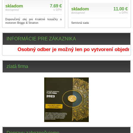
skladom
7.69 €
skladom
11.00 €
dostupnosť
s DPH
dostupnosť
s DPH
Doporučený olej pre 4-taktné kosačky s
Servisná sada
motorom Briggs & Stratton
INFORMÁCIE PRE ZÁKAZNIKA
Osobný odber je možný len po vytvorení objednáv
zlatá firma
Dopravu zabezpečujeme