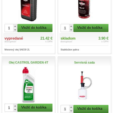
Vložiť do košíka
Vložiť do košíka
vypredané
21.42 €
skladom
3.90 €
dostupnosť
s DPH
dostupnosť
s DPH
Motorový olej SAE30 2L
Stabilizátor paliva
Olej CASTROL GARDEN 4T
Servisná sada
Vložiť do košíka
Vložiť do košíka