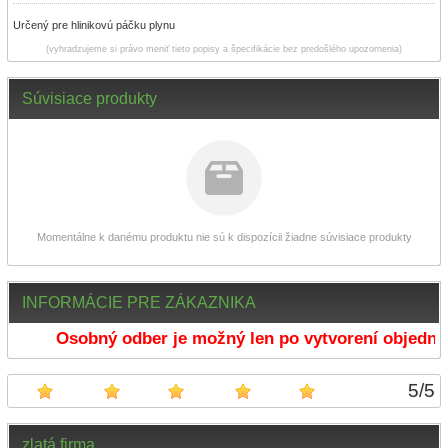
Určený pre hlinikovú páčku plynu
(vyhradzujeme si právo meniť tieto popisy a špecifikácie bez predošlého upozornenia)
Súvisiace produkty
Momentálne k danému produktu nie sú k dispozícii žiadne súvisiace produkty
INFORMÁCIE PRE ZÁKAZNIKA
Osobný odber je možný len po vytvorení objednáv
5
/
5
zlatá firma