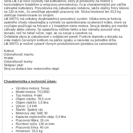
Séria Lilli 3 je novo vyvinutý rad kultivátorov, ktorý je postavený na motore s
horizontálnym hriadeľom a reťazovou prevodovkou, čo je charakteristické pre väčšie
záhradné kultivátory. Prevodovka má zabudovanú redukciu, takže otáčky frézy klesnú
na 130 ot./min., čo umožňuje plynulejší pracovný tok. Nízka hmotnosť len 33,5 kg
uľahčuje manévrovanie so strojom.
Lilli 345TG má unikátny dvojhriadeľový prevodový systém. Vďaka tomu je funkcia
spätného chodu robustnejšia a vyhnete sa opotrebovaniu ozubených kolies, ktoré sa
zvyčajne používajú na frézach s 1 hriadeľom mimo motora. Stroj je ideálny pre menšie
záhrady alebo záhony. So spiatočkou môžete ľahko a bez námahy posunúť stroj
dozadu, než ho ťahať ručne, napr. ak sa zaryje a zasekne sa.
Ovládanie plynu je zabudované v ovládacom paneli. Funkcie dopredu a dozadu sa
volia malým červeným kolíkom na páčke spojky a rukoväte sa pohodlne držia.
Lilli 345TG je možné vybaviť rôznym príslušenstvom (predáva sa samostatne):
Kolesá
Odstraňovač machu
Hrable
Odstraňovač buriny
Sklápací pluh
Stroj sa dodáva bez motorového oleja!
Charakteristika a technické údaje:
Výrobca motora: Texas
Model motora: TG195D
Typ motora: 4-takt
Objem zdvihu: 78,5 ccm
Objem nádrže: 1,6 litra
Výkon: 1,4 kW
Štartér: Spätný ráz
Motorový olej: SAE 30
Kapacita motorového oleja: 0,4 litra
Pracovná hĺbka: 26 cm
Rýchlosť noža: 130 ot./min.
Pracovná šírka: 40 cm
Hmotnosť: 33,5 kg