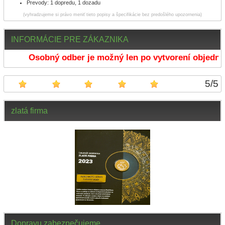
Prevody: 1 dopredu, 1 dozadu
(vyhradzujeme si právo meniť tieto popisy a špecifikácie bez predošlého upozornenia)
INFORMÁCIE PRE ZÁKAZNIKA
Osobný odber je možný len po vytvorení objednáv
5
/
5
zlatá firma
Dopravu zabezpečujeme