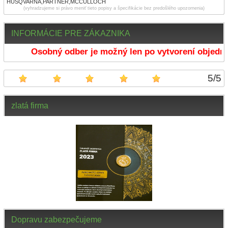
HUSQVARNA,PARTNER,MCCULLOCH
(vyhradzujeme si právo meniť tieto popisy a špecifikácie bez predošlého upozornenia)
INFORMÁCIE PRE ZÁKAZNIKA
Osobný odber je možný len po vytvorení objedná
5
/
5
zlatá firma
Dopravu zabezpečujeme