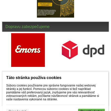
Dopravu zabezpečujeme
Táto stránka používa cookies
NENAŠLI STE, ČO STE HĽADALI ? ZAVOLAJTE
Súbory cookies používame pre správne fungovanie našej webovej
stránky a jej funkcií. Pomocou súborov cookies si tiež napríklad
pamätáme váš preferovaný jazyk, zvyšujeme pre vás relevantnosť
NÁM
zobrazovaných reklám, počítame návštevnosť stránok a pamätáme si
vaše nastavenia vykonané na stránke.