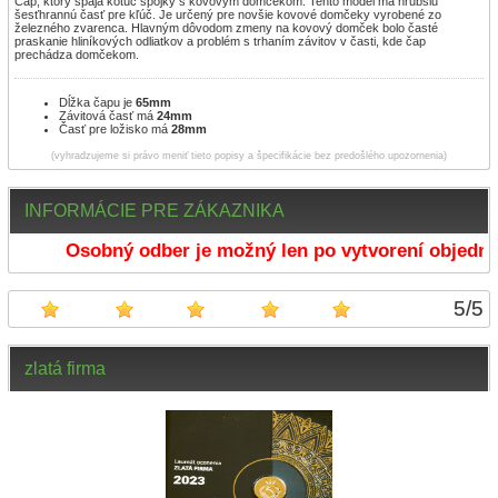
Čap, ktorý spája kotúč spojky s kovovým domčekom. Tento model má hrubšiu
šesťhrannú časť pre kľúč. Je určený pre novšie kovové domčeky vyrobené zo
železného zvarenca. Hlavným dôvodom zmeny na kovový domček bolo časté
praskanie hliníkových odliatkov a problém s trhaním závitov v časti, kde čap
prechádza domčekom.
Dĺžka čapu je
65mm
Závitová časť má
24mm
Časť pre ložisko má
28mm
(vyhradzujeme si právo meniť tieto popisy a špecifikácie bez predošlého upozornenia)
INFORMÁCIE PRE ZÁKAZNIKA
Osobný odber je možný len po vytvorení objednáv
5
/
5
zlatá firma