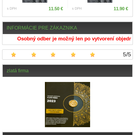
11.50 €
11.90 €
s DPH
s DPH
INFORMÁCIE PRE ZÁKAZNIKA
Osobný odber je možný len po vytvorení objednáv
5
/
5
zlatá firma