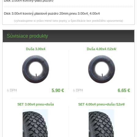
Disk 3.00x4 kovový-plast.puzdro
Disk 3.00x4 kovový,plastové puzdro 20mm,pneu 3.00x4, 4.00x4
(vyhradzujeme si právo meniť tieto popisy a špecifikácie bez predošlého upozornenia)
Súvisiace produkty
Duša 3.00x4
Duša 4.00x4 /12x4/
5.90 €
6.65 €
s DPH
s DPH
SET 3.00x4 pneu+duša
SET 4.00x4 pneu+duša /12x4/