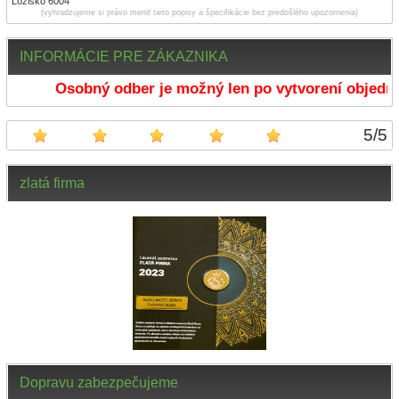
Ložisko 6004
(vyhradzujeme si právo meniť tieto popisy a špecifikácie bez predošlého upozornenia)
INFORMÁCIE PRE ZÁKAZNIKA
Osobný odber je možný len po vytvorení objedná
5
/
5
zlatá firma
Dopravu zabezpečujeme