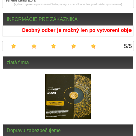
Tesnenie karburátora
(vyhradzujeme si právo meniť tieto popisy a špecifikácie bez predošlého upozornenia)
INFORMÁCIE PRE ZÁKAZNIKA
Osobný odber je možný len po vytvorení objedn
5
/
5
zlatá firma
Dopravu zabezpečujeme