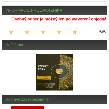
INFORMÁCIE PRE ZÁKAZNIKA
Osobný odber je možný len po vytvorení objednávk
5
/
5
zlatá firma
Dopravu zabezpečujeme