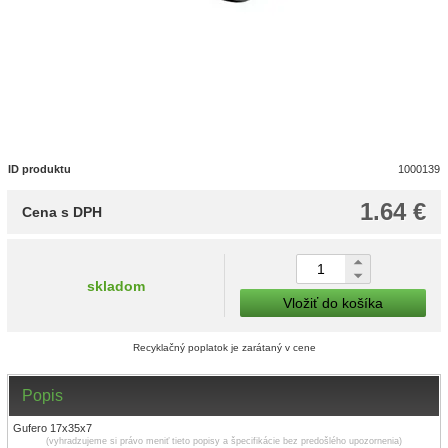
ID produktu
1000139
1.64 €
Cena s DPH
skladom
Vložiť do košíka
Recyklačný poplatok je zarátaný v cene
Popis
Gufero 17x35x7
(vyhradzujeme si právo meniť tieto popisy a špecifikácie bez predošlého upozornenia)