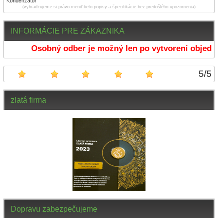
Kondenzátor
(vyhradzujeme si právo meniť tieto popisy a špecifikácie bez predošlého upozornenia)
INFORMÁCIE PRE ZÁKAZNIKA
Osobný odber je možný len po vytvorení objedná
5
/
5
zlatá firma
Dopravu zabezpečujeme