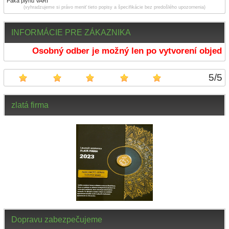
Páka plynu VARI
(vyhradzujeme si právo meniť tieto popisy a špecifikácie bez predošlého upozornenia)
INFORMÁCIE PRE ZÁKAZNIKA
Osobný odber je možný len po vytvorení objedná
5
/
5
zlatá firma
Dopravu zabezpečujeme