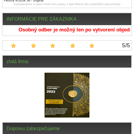
Piestny krúžok 56 - originál
(vyhradzujeme si právo meniť tieto popisy a špecifikácie bez predošlého upozornenia)
INFORMÁCIE PRE ZÁKAZNIKA
Osobný odber je možný len po vytvorení objedná
5
/
5
zlatá firma
Dopravu zabezpečujeme