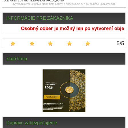
Sťahovák zotrvačníka AGZAT PA100,80,50
(vyhradzujeme si právo meniť tieto popisy a špecifikácie bez predošlého upozornenia)
INFORMÁCIE PRE ZÁKAZNIKA
Osobný odber je možný len po vytvorení objedn
5
/
5
zlatá firma
Dopravu zabezpečujeme