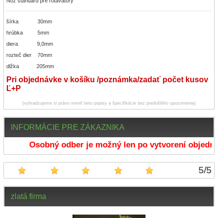
Nôž štandard pre rotavátory
šírka 30mm
hrúbka 5mm
diera 9,0mm
rozteč dier 70mm
dlžka 205mm
Pri objednávke v košíku /poznámka/zadať počet kusov
Ľ+P
(vyhradzujeme si právo meniť tieto popisy a špecifikácie bez predošlého upozornenia)
INFORMÁCIE PRE ZÁKAZNIKA
Osobný odber je možný len po vytvorení objednáv
5
/
5
zlatá firma