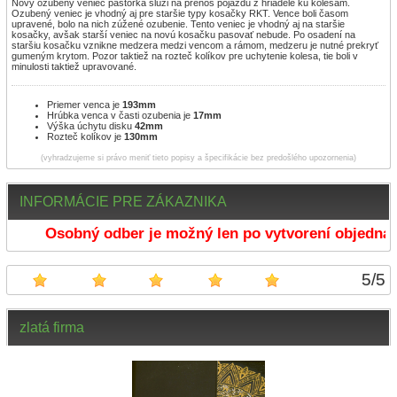
Nový ozubený veniec pastorka slúži na prenos pojazdu z hriadele ku kolesám.
Ozubený veniec je vhodný aj pre staršie typy kosačky RKT. Vence boli časom
upravené, bolo na nich zúžené ozubenie. Tento veniec je vhodný aj na staršie
kosačky, avšak starší veniec na novú kosačku pasovať nebude. Po osadení na
staršiu kosačku vznikne medzera medzi vencom a rámom, medzeru je nutné prekryť
gumeným krytom. Pozor taktiež na rozteč kolíkov pre uchytenie kolesa, tie boli v
minulosti taktiež upravované.
Priemer venca je
193mm
Hrúbka venca v časti ozubenia je
17mm
Výška úchytu disku
42mm
Rozteč kolíkov je
130mm
(vyhradzujeme si právo meniť tieto popisy a špecifikácie bez predošlého upozornenia)
INFORMÁCIE PRE ZÁKAZNIKA
Osobný odber je možný len po vytvorení objednáv
5
/
5
zlatá firma