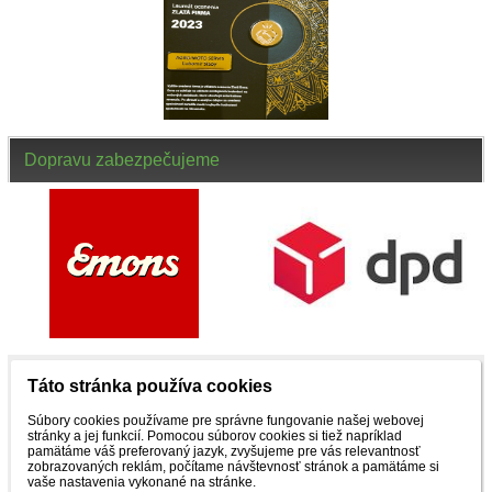
Dopravu zabezpečujeme
Táto stránka používa cookies
NENAŠLI STE, ČO STE HĽADALI ? ZAVOLAJTE
Súbory cookies používame pre správne fungovanie našej webovej
stránky a jej funkcií. Pomocou súborov cookies si tiež napríklad
pamätáme váš preferovaný jazyk, zvyšujeme pre vás relevantnosť
NÁM
zobrazovaných reklám, počítame návštevnosť stránok a pamätáme si
vaše nastavenia vykonané na stránke.