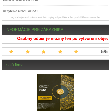
Pluh orací obracací PO-2 180°
uchytenie 40x20 AGZAT
(vyhradzujeme si právo meniť tieto popisy a špecifikácie bez predošlého upozornenia)
INFORMÁCIE PRE ZÁKAZNIKA
Osobný odber je možný len po vytvorení objedn
5
/
5
zlatá firma