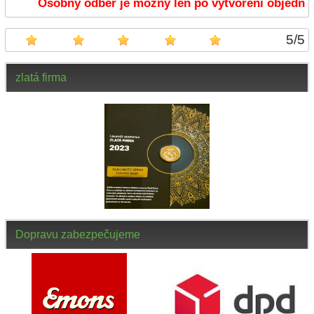
Osobný odber je možný len po vytvorení objednáv
5
/
5
zlatá firma
Dopravu zabezpečujeme