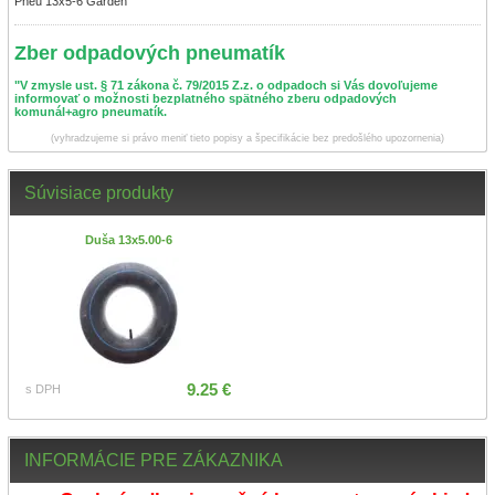
Pneu 13x5-6 Garden
Zber odpadových pneumatík
"V zmysle ust. § 71 zákona č. 79/2015 Z.z. o odpadoch si Vás dovoľujeme
informovať o možnosti bezplatného spätného zberu odpadových
komunál+agro pneumatík.
(vyhradzujeme si právo meniť tieto popisy a špecifikácie bez predošlého upozornenia)
Súvisiace produkty
Duša 13x5.00-6
9.25 €
s DPH
INFORMÁCIE PRE ZÁKAZNIKA