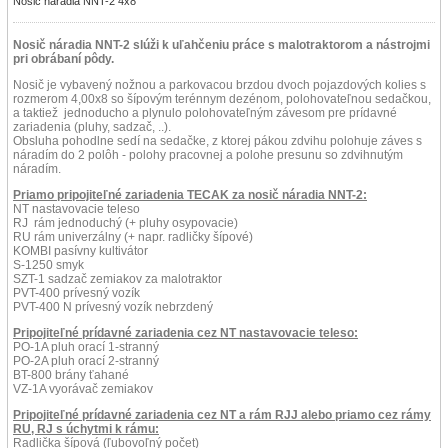
Nosič náradia NNT-2 4x8
Nosič náradia NNT-2 slúži k uľahčeniu práce s malotraktorom a nástrojmi
pri obrábaní pôdy.
Nosič je vybavený nožnou a parkovacou brzdou dvoch pojazdových kolies s
rozmerom 4,00x8 so šípovým terénnym dezénom, polohovateľnou sedačkou,
a taktiež jednoducho a plynulo polohovateľným závesom pre prídavné
zariadenia (pluhy, sadzač, ..).
Obsluha pohodlne sedí na sedačke, z ktorej pákou zdvihu polohuje záves s
náradím do 2 polôh - polohy pracovnej a polohe presunu so zdvihnutým
náradím.
Priamo pripojiteľné zariadenia TECAK za nosič náradia NNT-2:
NT nastavovacie teleso
RJ rám jednoduchý (+ pluhy osypovacie)
RU rám univerzálny (+ napr. radličky šípové)
KOMBI pasívny kultivátor
S-1250 smyk
SZT-1 sadzač zemiakov za malotraktor
PVT-400 prívesný vozík
PVT-400 N prívesný vozík nebrzdený
Pripojiteľné prídavné zariadenia cez NT nastavovacie teleso:
PO-1A pluh orací 1-stranný
PO-2A pluh orací 2-stranný
BT-800 brány ťahané
VZ-1A vyorávač zemiakov
Pripojiteľné prídavné zariadenia cez NT a rám RJJ alebo priamo cez rámy
RU, RJ s úchytmi k rámu:
Radlička šípová (ľubovoľný počet)