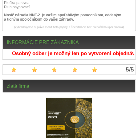
Plečka pasívna
Pluh osypovací
Nosič náradia NNT-2 je vašim spoľahlivým pomocníkom, oddaným
a tichým spoločníkom do vašej záhrady.
(vyhradzujeme si právo meniť tieto popisy a špecifikácie bez predošlého upozornenia)
INFORMÁCIE PRE ZÁKAZNIKA
Osobný odber je možný len po vytvorení objednávky 
5
/
5
zlatá firma