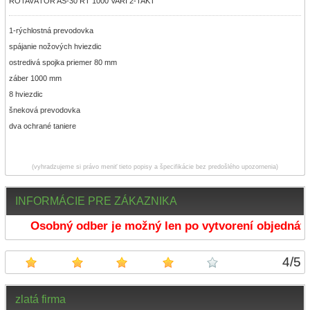
ROTAVÁTOR AS-30 RT 1000 VARI 2-TAKT
1-rýchlostná prevodovka
spájanie nožových hviezdic
ostredivá spojka priemer 80 mm
záber 1000 mm
8 hviezdic
šneková prevodovka
dva ochrané taniere
(vyhradzujeme si právo meniť tieto popisy a špecifikácie bez predošlého upozornenia)
INFORMÁCIE PRE ZÁKAZNIKA
Osobný odber je možný len po vytvorení objednávk
4
/
5
zlatá firma