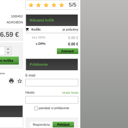
5
/
5
1000452
Nákupný košík
AGROBON
Košík:
je prázdny
6.59 €
bez DPH:
0.00 €
s DPH:
0.00 €
Zobraziť
do košíka
Prihlásenie
cene
E-mail
Heslo
strata hesla
pamätať si prihlásenie
Registrácia
Prihlásiť