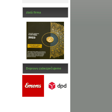
zlatá firma
Dopravu zabezpečujeme