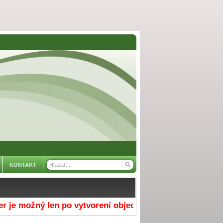
KONTAKT
e možný len po vytvorení objednávky v e-shope a výber