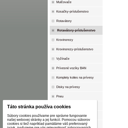
Mulčovače
Kosačky-príslušenstvo
Rotavátory
Rotavátory-príslušenstvo
Krovinorezy
Krovinorezy-príslušenstvo
Vyžínače
Prívesné vozíky BAN
Komplety kolies na prívesy
Disky na prívesy
Pneu
Duše
Táto stránka používa cookies
Oleje
Súbory cookies používame pre správne fungovanie
našej webovej stránky a jej funkcií. Pomocou súborov
cookies si tiež napríklad pamätáme váš preferovaný
AKCIA
jazyk, zvyšujeme pre vás relevantnosť zobrazovaných