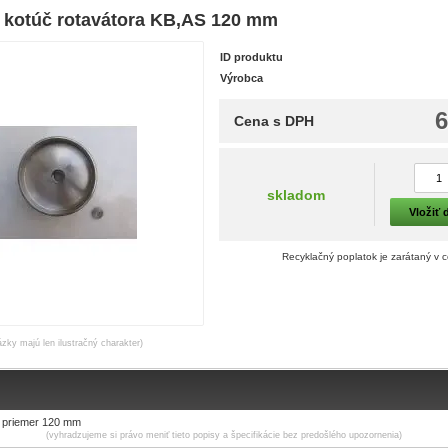
 kotúč rotavátora KB,AS 120 mm
ID produktu
Výrobca
6
Cena s DPH
skladom
Vložiť 
Recyklačný poplatok je zarátaný v 
ázky majú len ilustračný charakter)
č priemer 120 mm
(vyhradzujeme si právo meniť tieto popisy a špecifikácie bez predošlého upozornenia)