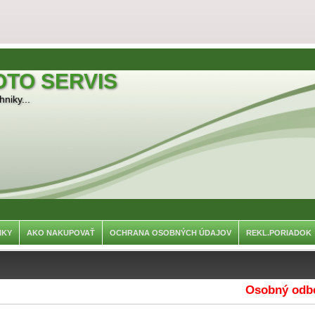
OTO SERVIS
niky...
NKY
AKO NAKUPOVAŤ
OCHRANA OSOBNÝCH ÚDAJOV
REKL.PORIADOK
Osobný odber j