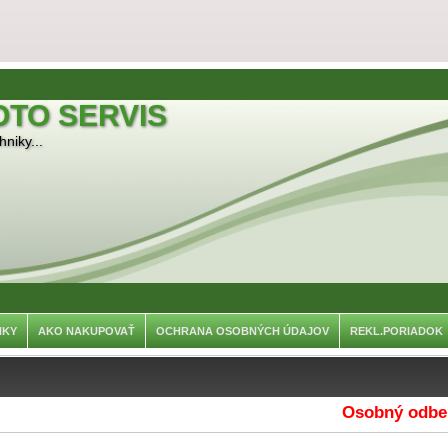
OTO SERVIS
niky...
NKY
AKO NAKUPOVAŤ
OCHRANA OSOBNÝCH ÚDAJOV
REKL.PORIADOK
Osobný odber je