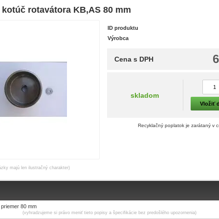
 kotúč rotavátora KB,AS 80 mm
ID produktu
Výrobca
6
Cena s DPH
skladom
Vložiť 
Recyklačný poplatok je zarátaný v 
ázky majú len ilustračný charakter)
č priemer 80 mm
(vyhradzujeme si právo meniť tieto popisy a špecifikácie bez predošlého upozornenia)