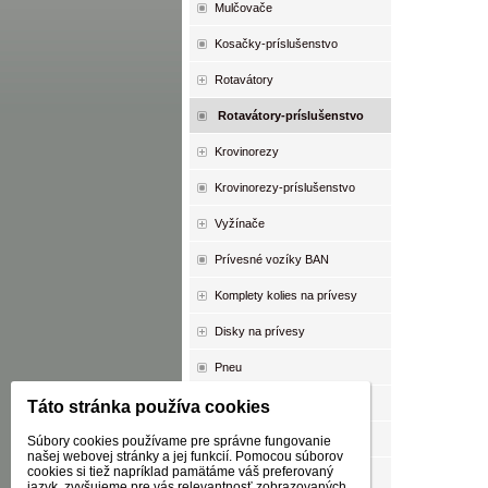
Mulčovače
Kosačky-príslušenstvo
Rotavátory
Rotavátory-príslušenstvo
Krovinorezy
Krovinorezy-príslušenstvo
Vyžínače
Prívesné vozíky BAN
Komplety kolies na prívesy
Disky na prívesy
Pneu
Duše
Táto stránka používa cookies
Oleje
Súbory cookies používame pre správne fungovanie
našej webovej stránky a jej funkcií. Pomocou súborov
cookies si tiež napríklad pamätáme váš preferovaný
AKCIA
jazyk, zvyšujeme pre vás relevantnosť zobrazovaných