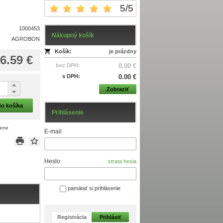
5
/
5
1000453
Nákupný košík
AGROBON
Košík:
je prázdny
6.59 €
bez DPH:
0.00 €
s DPH:
0.00 €
Zobraziť
do košíka
Prihlásenie
cene
E-mail
Heslo
strata hesla
pamätať si prihlásenie
Registrácia
Prihlásiť