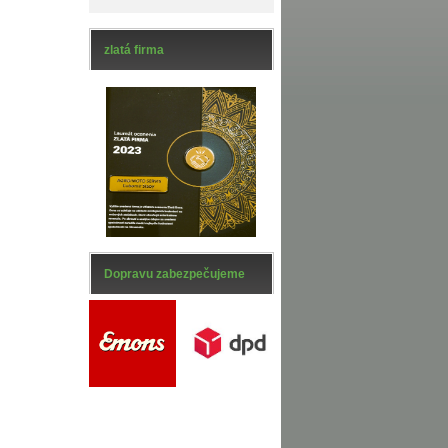
zlatá firma
Dopravu zabezpečujeme