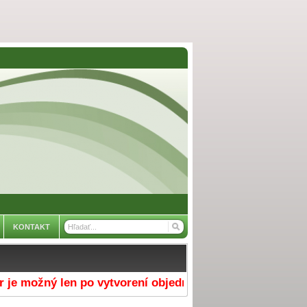
KONTAKT
 možný len po vytvorení objednávky v e-shope a výbere