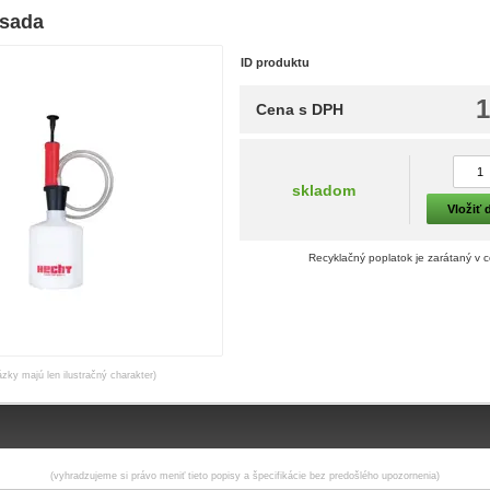
 sada
ID produktu
1
Cena s DPH
skladom
Vložiť 
Recyklačný poplatok je zarátaný v 
ázky majú len ilustračný charakter)
(vyhradzujeme si právo meniť tieto popisy a špecifikácie bez predošlého upozornenia)