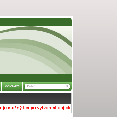
KONTAKT
 možný len po vytvorení objednávky v e-shope a výbere