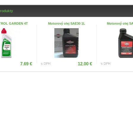
produkty
STROL GARDEN 4T
Motorový olej SAE30 1L
Motorový olej SA
7.69 €
12.00 €
s DPH
s DPH