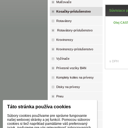
Mulčovače
Súvisiace 
Kosačky-príslušenstvo
Rotavátory
Olej CA
Rotavátory-príslušenstvo
Krovinorezy
Krovinorezy-príslušenstvo
Vyžínače
s DPH
Prívesné vozíky BAN
Komplety kolies na prívesy
Disky na prívesy
Pneu
Duše
Táto stránka používa cookies
Oleje
Súbory cookies používame pre správne fungovanie
našej webovej stránky a jej funkcií. Pomocou súborov
cookies si tiež napríklad pamätáme váš preferovaný
AKCIA
jazyk, zvyšujeme pre vás relevantnosť zobrazovaných