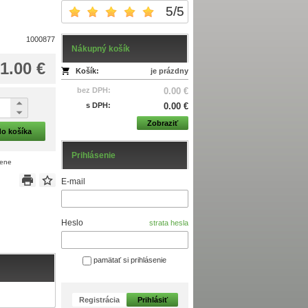
5
/
5
1000877
Nákupný košík
1.00 €
Košík:
je prázdny
bez DPH:
0.00 €
s DPH:
0.00 €
Zobraziť
do košíka
Prihlásenie
cene
E-mail
Heslo
strata hesla
pamätať si prihlásenie
Registrácia
Prihlásiť