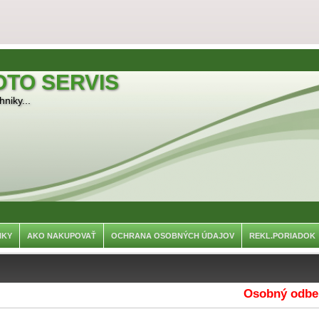
OTO SERVIS
niky...
NKY
AKO NAKUPOVAŤ
OCHRANA OSOBNÝCH ÚDAJOV
REKL.PORIADOK
Osobný odber je