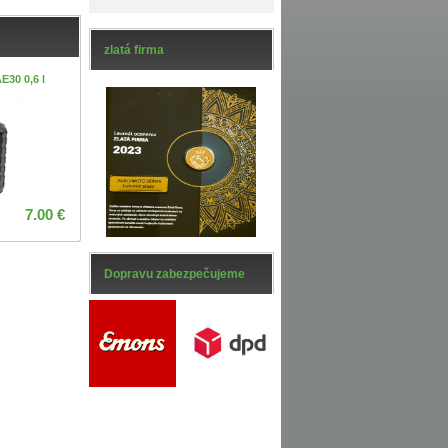
zlatá firma
E30 0,6 l
7.00 €
Dopravu zabezpečujeme