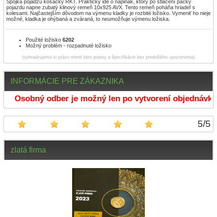
Spojka pojadzu kosačky RKT. Prakticky ide o napinák, ktorý po stlačení páčky
pojazdu napne zubatý klinový remeň 10x925 AVX. Tento remeň poháňa hriadeľ s
kolesami. Najčastejším dôvodom na výmenu kladky je rozbité ložisko. Vymeniť ho nieje
možné, kladka je ohýbaná a zváraná, to neumožňuje výmenu ložiska.
Použité ložisko
6202
Možný problém - rozpadnuté ložisko
(vyhradzujeme si právo meniť tieto popisy a špecifikácie bez predošlého upozornenia)
INFORMÁCIE PRE ZÁKAZNIKA
Osobný odber je možný len po vytvorení objednávky 
5
/
5
zlatá firma