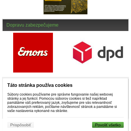
Dopravu zabezpečujeme
Táto stránka používa cookies
NENAŠLI STE, ČO STE HĽADALI ? ZAVOLAJTE
Súbory cookies používame pre správne fungovanie našej webovej
stránky a jej funkcií. Pomocou súborov cookies si tiež napríklad
pamätáme váš preferovaný jazyk, zvyšujeme pre vás relevantnosť
NÁM
zobrazovaných reklám, počítame návštevnosť stránok a pamätáme si
vaše nastavenia vykonané na stránke.
Prispôsobiť
Povoliť všetko
© 2026 WEXBO |
www.wexbo.com