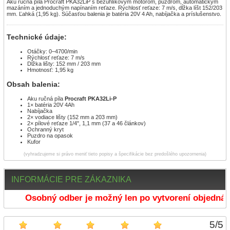
Aku ručná píla Procraft PKA32LiP s bezuhlíkovým motorom, puzdrom, automatickým
mazáním a jednoduchým napínaním reťaze. Rýchlosť reťaze: 7 m/s, dĺžka líšt 152/203
mm. Ľahká (1,95 kg). Súčasťou balenia je batéria 20V 4 Ah, nabíjačka a príslušenstvo.
Technické údaje:
Otáčky: 0–4700/min
Rýchlosť reťaze: 7 m/s
Dĺžka lišty: 152 mm / 203 mm
Hmotnosť: 1,95 kg
Obsah balenia:
Aku ručná píla
Procraft PKA32Li-P
1× batéria 20V 4Ah
Nabíjačka
2× vodiace lišty (152 mm a 203 mm)
2× pílové reťaze 1/4", 1,1 mm (37 a 46 článkov)
Ochranný kryt
Puzdro na opasok
Kufor
(vyhradzujeme si právo meniť tieto popisy a špecifikácie bez predošlého upozornenia)
INFORMÁCIE PRE ZÁKAZNIKA
Osobný odber je možný len po vytvorení objednávk
5
/
5