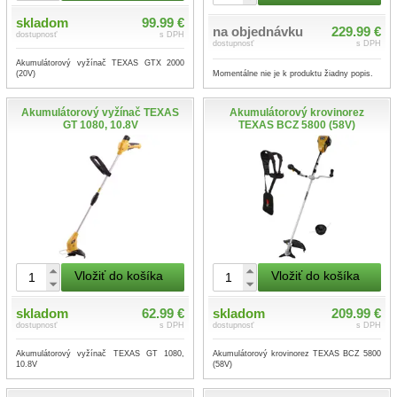
skladom
99.99 €
na objednávku
229.99 €
dostupnosť
s DPH
dostupnosť
s DPH
Akumulátorový vyžínač TEXAS GTX 2000
Momentálne nie je k produktu žiadny popis.
(20V)
Akumulátorový vyžínač TEXAS
Akumulátorový krovinorez
GT 1080, 10.8V
TEXAS BCZ 5800 (58V)
Vložiť do košíka
Vložiť do košíka
skladom
62.99 €
skladom
209.99 €
dostupnosť
s DPH
dostupnosť
s DPH
Akumulátorový vyžínač TEXAS GT 1080,
Akumulátorový krovinorez TEXAS BCZ 5800
10.8V
(58V)