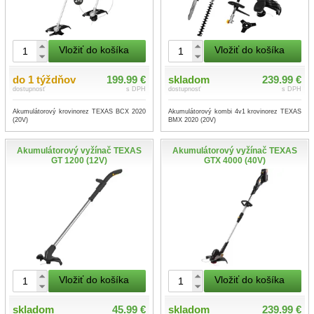
Vložiť do košíka
Vložiť do košíka
do 1 týždňov
199.99 €
skladom
239.99 €
dostupnosť
s DPH
dostupnosť
s DPH
Akumulátorový krovinorez TEXAS BCX 2020
Akumulátorový kombi 4v1 krovinorez TEXAS
(20V)
BMX 2020 (20V)
Akumulátorový vyžínač TEXAS
Akumulátorový vyžínač TEXAS
GT 1200 (12V)
GTX 4000 (40V)
Vložiť do košíka
Vložiť do košíka
skladom
45.99 €
skladom
239.99 €