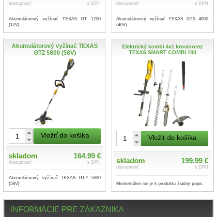
dostupnosť
s DPH
dostupnosť
s DPH
Akumulátorový vyžínač TEXAS GT 1200
Akumulátorový vyžínač TEXAS GTX 4000
(12V)
(40V)
Akumulátorový vyžínač TEXAS
Elektrický kombi 4v1 krovinorez
GTZ 5800 (58V)
TEXAS SMART COMBI 100
Vložiť do košíka
Vložiť do košíka
skladom
164.99 €
skladom
199.99 €
dostupnosť
s DPH
dostupnosť
s DPH
Akumulátorový vyžínač TEXAS GTZ 5800
Momentálne nie je k produktu žiadny popis.
(58V)
INFORMÁCIE PRE ZÁKAZNIKA