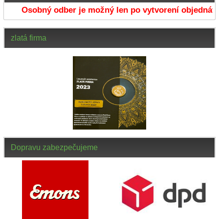
Osobný odber je možný len po vytvorení objednávky
zlatá firma
Dopravu zabezpečujeme