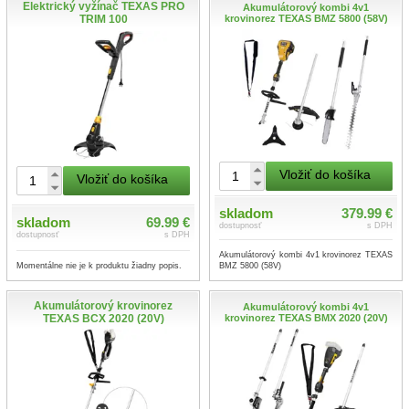
Elektrický vyžínač TEXAS PRO
Akumulátorový kombi 4v1
TRIM 100
krovinorez TEXAS BMZ 5800 (58V)
Vložiť do košíka
Vložiť do košíka
skladom
379.99 €
skladom
69.99 €
dostupnosť
s DPH
dostupnosť
s DPH
Akumulátorový kombi 4v1 krovinorez TEXAS
Momentálne nie je k produktu žiadny popis.
BMZ 5800 (58V)
Akumulátorový krovinorez
Akumulátorový kombi 4v1
TEXAS BCX 2020 (20V)
krovinorez TEXAS BMX 2020 (20V)