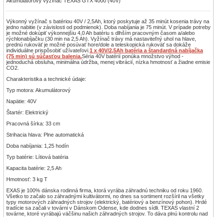
Akumulátorový vyžínač TEXAS GTX 4000 (40V)
Výkonný vyžínač s batériou 40V / 2,5Ah, ktorý poskytuje až 35 minút kosenia trávy na
jedno nabitie (v závislosti od podmienok). Doba nabíjania je 75 minút. V prípade potreby
je možné dokúpiť výkonnejšiu 4,0 Ah batériu s dlhším pracovným časom a/alebo
rýchlonabíjačku (30 min na 2,5 Ah). Vyžínač trávy má nastaviteľný uhol na hlave,
prednú rukoväť je možné posúvať hore/dole a teleskopická rukoväť sa dokáže
individuálne prispôsobiť užívateľovi.
1 x 40V/2,5Ah batéria a štandardná nabíjačka
(75 min) sú súčasťou balenia.
Séria 40V batérií ponúka množstvo výhod -
jednoduchá obsluha, minimálna údržba, menej vibrácií, nízka hmotnosť a žiadne emisie
CO2.
Charakteristika a technické údaje:
Typ motora: Akumulátorový
Napätie: 40V
Štartér: Elektrický
Pracovná šírka: 33 cm
Strihacia hlava: Plne automatická
Doba nabíjania: 1,25 hodín
Typ batérie: Lítiová batéria
Kapacita batérie: 2,5 Ah
Hmotnosť: 3 kg T
EXAS je 100% dánska rodinná firma, ktorá vyrába záhradnú techniku od roku 1960.
Všetko to začalo so záhradnými kultivátormi, no dnes sa sortiment rozšíril na všetky
typy motorových záhradných strojov (elektrický, batériový a benzínový pohon). Hrdé
tradície sa začali v továrni v Dánskom Odense, kde dodnes sídli. TEXAS vlastní 2
továrne, ktoré vyrábajú väčšinu našich záhradných strojov. To dáva plnú kontrolu nad