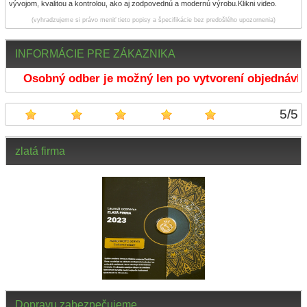
vývojom, kvalitou a kontrolou, ako aj zodpovednú a modernú výrobu.Klikni video.
(vyhradzujeme si právo meniť tieto popisy a špecifikácie bez predošlého upozornenia)
INFORMÁCIE PRE ZÁKAZNIKA
Osobný odber je možný len po vytvorení objednávky 
5
/
5
zlatá firma
Dopravu zabezpečujeme