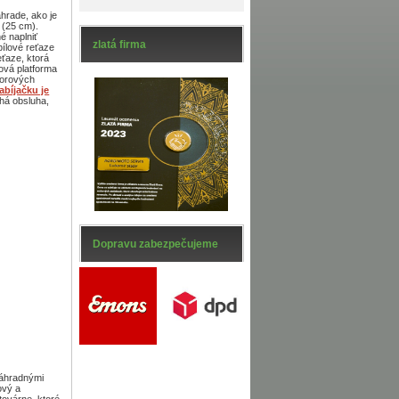
hrade, ako je
 (25 cm).
é naplniť
zlatá firma
pílové reťaze
ťaze, ktorá
rová platforma
torových
abíjačku je
há obsluha,
Dopravu zabezpečujeme
záhradnými
ový a
továrne, ktoré