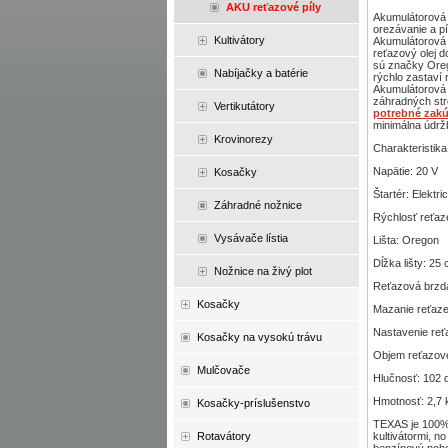
AKU reťazové píly
Akumulátorová 
orezávanie a p
Kultivátory
Akumulátorová r
reťazový olej d
sú značky Oreg
Nabíjačky a batérie
rýchlo zastaví 
Akumulátorová 
záhradných st
Vertikutátory
potrebné zakú
minimálna údrž
Krovinorezy
Charakteristika
Napätie: 20 V
Kosačky
Štartér: Elektri
Záhradné nožnice
Rýchlosť reťaze
Vysávače lístia
Lišta: Oregon
Dĺžka lišty: 25
Nožnice na živý plot
Reťazová brzd
Kosačky
Mazanie reťaze
Nastavenie reť
Kosačky na vysokú trávu
Objem reťazovéh
Mulčovače
Hlučnosť: 102 
Hmotnosť: 2,7 
Kosačky-príslušenstvo
TEXAS je 100% 
kultivátormi, n
Rotavátory
benzínový poho