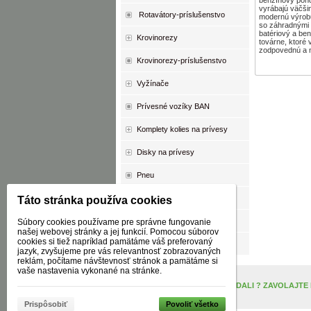
vyrábajú väčšin
Rotavátory-príslušenstvo
modernú výrobu
so záhradnými k
batériový a be
Krovinorezy
továrne, ktoré 
zodpovednú a 
Krovinorezy-príslušenstvo
Vyžínače
Prívesné vozíky BAN
Komplety kolies na prívesy
Disky na prívesy
Pneu
Duše
Táto stránka používa cookies
Oleje
Súbory cookies používame pre správne fungovanie
našej webovej stránky a jej funkcií. Pomocou súborov
cookies si tiež napríklad pamätáme váš preferovaný
AKCIA
jazyk, zvyšujeme pre vás relevantnosť zobrazovaných
reklám, počítame návštevnosť stránok a pamätáme si
vaše nastavenia vykonané na stránke.
NENAŠLI STE, ČO STE HĽADALI ? ZAVOLAJTE
Prispôsobiť
Povoliť všetko