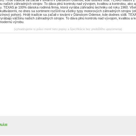
u našich záhradných strojov. To dáva plnú kontrolu nad vývojom, kvalitou a kontrolou, ako 
. TEXAS je 100% dánska rodinná firma, ktorá vyrába záhradnú techniku od roku 1960. Všet
ultivátormi, no dnes sa sortiment rozšíril na všetky typy motorových záhradných strojov (el
nzínový pohon). Hrdé tradície sa začali v továrni v Dánskom Odense, kde dodnes sídli. TEXA
vyrábajú väčšinu našich záhradných strojov. To dáva plnú kontrolu nad vývojom, kvalitou a ko
modernú výrobu.
(vyhradzujeme si právo meniť tieto popisy a špecifikácie bez predošlého upozornenia)
 NÁM