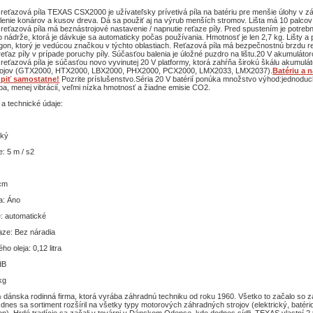
reťazová píla TEXAS CSX2000 je užívateľsky prívetivá píla na batériu pre menšie úlohy v zá
ílenie konárov a kusov dreva. Dá sa použiť aj na výrub menších stromov. Lišta má 10 palcov
eťazová píla má beznástrojové nastavenie / napnutie reťaze píly. Pred spustením je potrebn
o nádrže, ktorá je dávkuje sa automaticky počas používania. Hmotnosť je len 2,7 kg. Lišty a 
on, ktorý je vedúcou značkou v týchto oblastiach. Reťazová píla má bezpečnostnú brzdu re
reťaz píly v prípade poruchy píly. Súčasťou balenia je úložné puzdro na lištu.20 V akumuláto
reťazová píla je súčasťou novo vyvinutej 20 V platformy, ktorá zahŕňa širokú škálu akumulá
rojov (GTX2000, HTX2000, LBX2000, PHX2000, PCX2000, LMX2033, LMX2037).
Batériu a n
piť samostatne!
Pozrite príslušenstvo.Séria 20 V batérií ponúka množstvo výhod:jednoduc
ba, menej vibrácií, veľmi nízka hmotnosť a žiadne emisie CO2.
 a technické údaje:
cký
: 5 m / s2
 cm
a: Áno
: automatické
aze: Bez náradia
o oleja: 0,12 litra
dB
kg
dánska rodinná firma, ktorá vyrába záhradnú techniku od roku 1960. Všetko to začalo so 
o dnes sa sortiment rozšíril na všetky typy motorových záhradných strojov (elektrický, batéri
n). Hrdé tradície sa začali v továrni v Dánskom Odense, kde dodnes sídli. TEXAS vlastní 2 