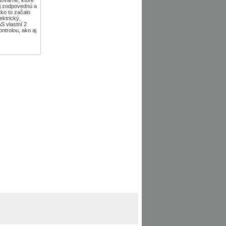
aj zodpovednú a
ko to začalo
ektrický,
S vlastní 2
ntrolou, ako aj