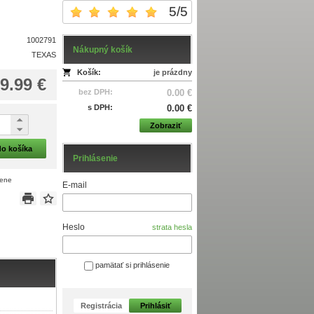
5
/
5
1002791
Nákupný košík
TEXAS
Košík:
je prázdny
9.99 €
bez DPH:
0.00 €
s DPH:
0.00 €
Zobraziť
do košíka
Prihlásenie
cene
E-mail
Heslo
strata hesla
pamätať si prihlásenie
Registrácia
Prihlásiť