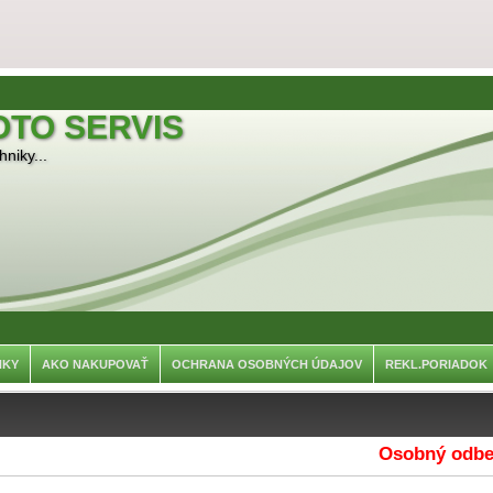
OTO SERVIS
niky...
NKY
AKO NAKUPOVAŤ
OCHRANA OSOBNÝCH ÚDAJOV
REKL.PORIADOK
Osobný odber je 