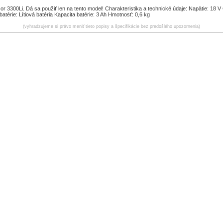
or 3300Li. Dá sa použiť len na tento model! Charakteristika a technické údaje: Napätie: 18 V
batérie: Lítiová batéria Kapacita batérie: 3 Ah Hmotnosť: 0,6 kg
(vyhradzujeme si právo meniť tieto popisy a špecifikácie bez predošlého upozornenia)