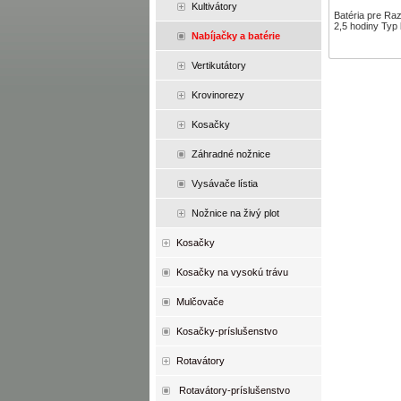
Kultivátory
Batéria pre Raz
2,5 hodiny Typ 
Nabíjačky a batérie
Vertikutátory
Krovinorezy
Kosačky
Záhradné nožnice
Vysávače lístia
Nožnice na živý plot
Kosačky
Kosačky na vysokú trávu
Mulčovače
Kosačky-príslušenstvo
Rotavátory
Rotavátory-príslušenstvo