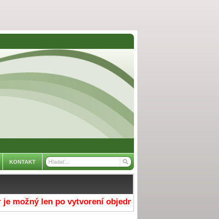
KONTAKT
možný len po vytvorení objednávky v e-shope a výbere 