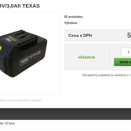
18V/3,0Ah TEXAS
ID produktu
Výrobca
5
Cena s DPH
skladom
Vložiť 
Recyklačný poplatok je zarátaný v 
ázky majú len ilustračný charakter)
,0Ah TEXAS