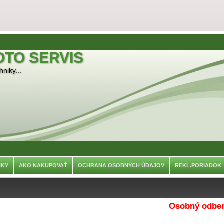
OTO SERVIS
niky...
NKY
AKO NAKUPOVAŤ
OCHRANA OSOBNÝCH ÚDAJOV
REKL.PORIADOK
Osobný odber je 