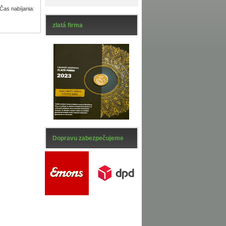
 Čas nabíjania:
zlatá firma
Dopravu zabezpečujeme