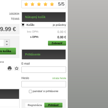
5
/
5
1002834
Nákupný košík
TEXAS
Košík:
je prázdny
9.99 €
bez DPH:
0.00 €
s DPH:
0.00 €
Zobraziť
do košíka
Prihlásenie
cene
E-mail
Heslo
strata hesla
pamätať si prihlásenie
Registrácia
Prihlásiť