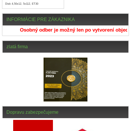
Disk 4,50x12, 5x112, ET30
INFORMÁCIE PRE ZÁKAZNIKA
Osobný odber je možný len po vytvorení objedn
zlatá firma
Dopravu zabezpečujeme