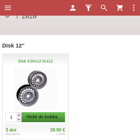
Disk 12"
Disk 4,50x12 5x112
Vložiť do košíka
3 dní
39.90 €
dostupnosť
s DPH