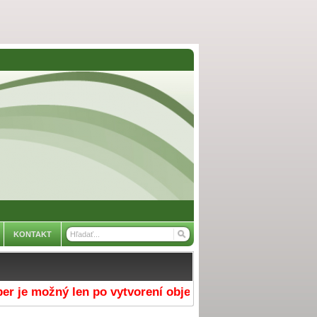
KONTAKT
e možný len po vytvorení objednávky v e-shope a výber