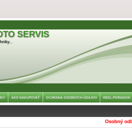
OTO SERVIS
niky...
NKY
AKO NAKUPOVAŤ
OCHRANA OSOBNÝCH ÚDAJOV
REKL.PORIADOK
Osobný odber j