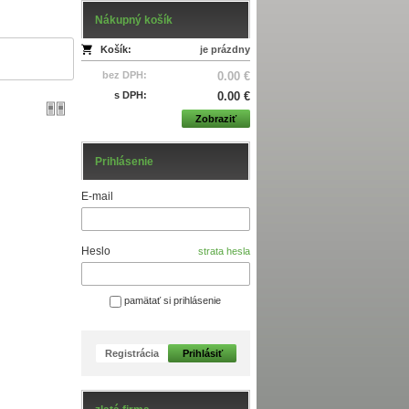
Nákupný košík
Košík:
je prázdny
bez DPH:
0.00 €
s DPH:
0.00 €
Zobraziť
Prihlásenie
E-mail
Heslo
strata hesla
pamätať si prihlásenie
Registrácia
Prihlásiť