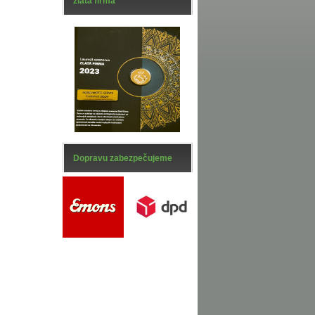
zlatá firma
Dopravu zabezpečujeme