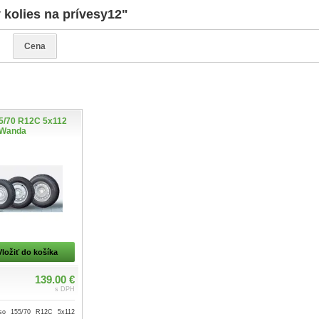
 kolies na prívesy12"
e
Cena
5/70 R12C 5x112
Wanda
Vložiť do košíka
139.00 €
s DPH
eso 155/70 R12C 5x112