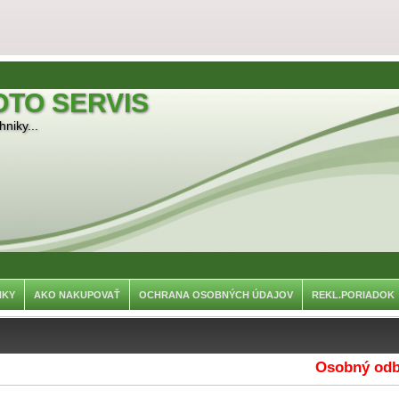
OTO SERVIS
niky...
NKY
AKO NAKUPOVAŤ
OCHRANA OSOBNÝCH ÚDAJOV
REKL.PORIADOK
Osobný odber je