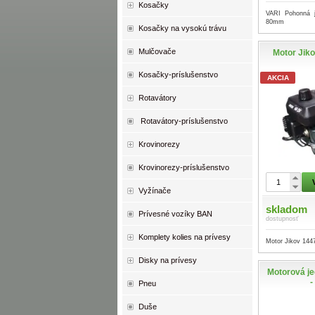
Kosačky
VARI Pohonná 
80mm
Kosačky na vysokú trávu
Mulčovače
Motor Jik
Kosačky-príslušenstvo
AKCIA
Rotavátory
Rotavátory-príslušenstvo
Krovinorezy
Krovinorezy-príslušenstvo
Vyžínače
skladom
Prívesné vozíky BAN
dostupnosť
Komplety kolies na prívesy
Motor Jikov 144
Disky na prívesy
Motorová je
-
Pneu
Duše