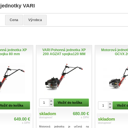
jednotky VARI
e
Cena
Výrobca
nná jednotka XP
VARI Pohonná jednotka XP
Motorová jedno
pojka 80 mm
200 AGZAT spojka120 MM
GCVX 2
Vložiť do košíka
Vložiť do košíka
Vložiť 
skladom
680.00 €
dostupnosť
s DPH
649.00 €
skladom
s DPH
dostupnosť
Motorová jednotka je určená na