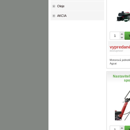
Oleje
AKCIA
vypredan
dostupnosť
Motorová jednot
Agzat
Nastaviteľ
spo