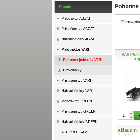
Pohonné 
Ponuka
Malotraktor AGZAT
Filtrovani
Príslušenstvo AGZAT
Náhradné diely AGZAT
Malotraktor VARI
VARI Poho
200 s
Pohonné jednotky VARI
Prevodovky
Príslušenstvo VARI
Náhradné diely VARI
Malotraktor GREEN
Príslušenstvo GREEN
Náhradné diely GREEN
skladom
AKU PROGRAM
dostupnosť