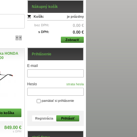
Nákupný košík
Košík:
je prázdny
bez DPH:
0.00 €
s DPH:
0.00 €
Zobraziť
tka HONDA
Prihlásenie
00
E-mail
Heslo
strata hesla
pamätať si prihlásenie
do košíka
Registrácia
Prihlásiť
849.00 €
s DPH