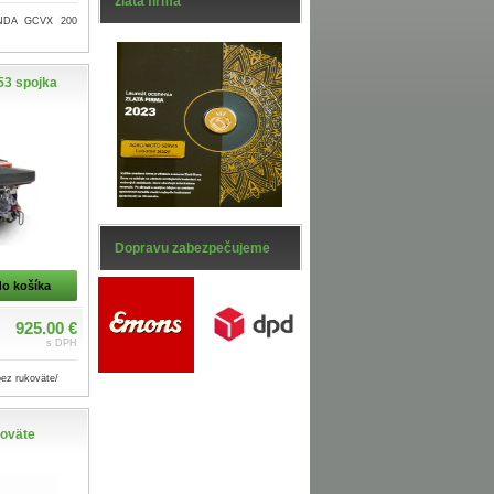
zlatá firma
ONDA GCVX 200
53 spojka
Dopravu zabezpečujeme
do košíka
925.00 €
s DPH
bez rukoväte/
koväte