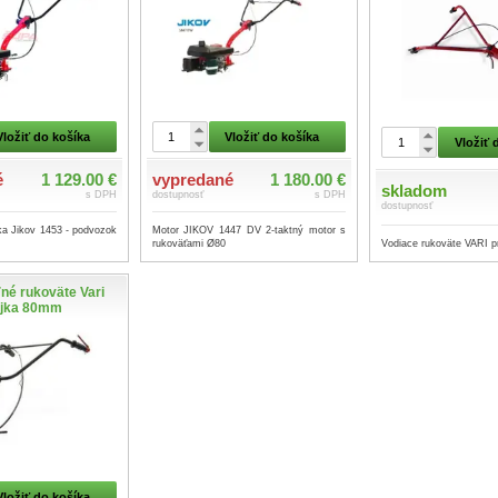
Vložiť do košíka
Vložiť do košíka
Vložiť 
é
1 129.00 €
vypredané
1 180.00 €
skladom
s DPH
dostupnosť
s DPH
dostupnosť
ka Jikov 1453 - podvozok
Motor JIKOV 1447 DV 2-taktný motor s
Vodiace rukoväte VARI 
rukoväťami Ø80
né rukoväte Vari
jka 80mm
Vložiť do košíka