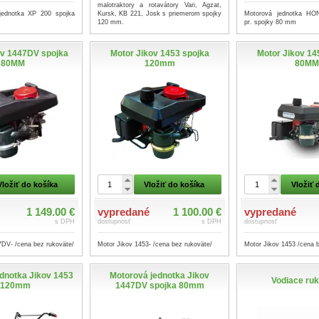
malotraktory a rotavátory Vari, Agzat,
jednotka XP 200 spojka
Motorová jednotka H
Kursk, KB 221, Josk s priemerom spojky
pr. spojky 80 mm
120 mm.
ov 1447DV spojka
Motor Jikov 1453 spojka
Motor Jikov 14
80MM
120mm
80MM
Vložiť do košíka
Vložiť do košíka
Vložiť 
1 149.00 €
vypredané
1 100.00 €
vypredané
s DPH
dostupnosť
s DPH
dostupnosť
7DV- /cena bez rukoväte/
Motor Jikov 1453- /cena bez rukoväte/
Motor Jikov 1453 /cena 
dnotka Jikov 1453
Motorová jednotka Jikov
Vodiace ru
 120mm
1447DV spojka 80mm