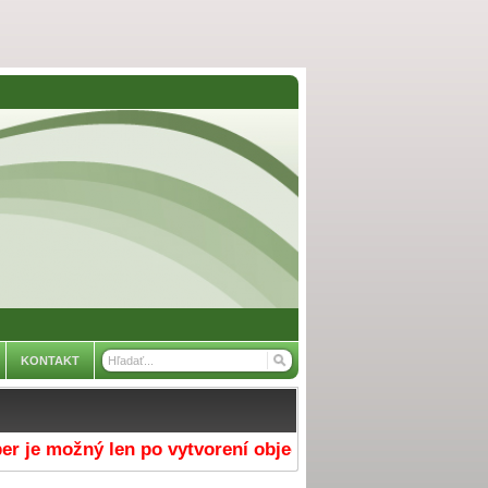
KONTAKT
 možný len po vytvorení objednávky v e-shope a výbere